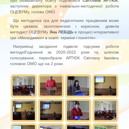
про позашкільну освіту поділилася
Світлана АРТЮХ
,
заступник директора з навчально-методичної роботи
ОЦЕВУМу, голова ОМО.
Що методична гра для педагогічних працівників може
бути цікавою, захоплюючою і корисною, довела
методист ОЦЕВУМу
Яна ЛЕБІДЬ
в процесі інтерактивної
гри «Менеджмент в освіті: терміни і поняття».
Наприкінці засідання підвели підсумки роботи
методоб'єднання за 2020-2022 роки та, шляхом
голосування, переобрали АРТЮХ Світлану Іванівну
головою ОМО ще на 2 роки.