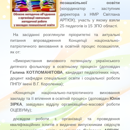
позашкільної освіти
(координатор – заступник
директора з НМР Світлана
АРТЮХ), участь у якому взяли
25 педагогів із 15 ЗПО області.
На засіданні розглянули пріоритетні та актуальні
питання впровадження Концепції національно-
патріотичного виховання в освітній процес позашкілля,
як от:
«Використання виховного потенціалу українського
дитячого фольклору в освітньому процесі» (доповідач
Галина КОТЛОМАНІТОВА
, кандидат педагогічних наук,
доцент кафедри спеціальної освіти і соціальної роботи
ПНПУ імені В.Г. Короленка);
«Концепція національно-патріотичного виховання
закладу та її втілення в освітній процес» (доповідач
Юлія
ЗІРКА
, завідувач відділу організаційно-масової роботи
ОЦЕВУМу);
досвідом роботи з організації та проведення
кваліфікаційних іспитів з видачею випускникам свідоцтв