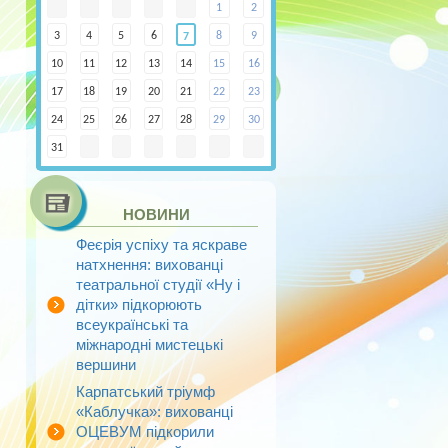
1
2
3
4
5
6
8
9
7
10
11
12
13
14
15
16
17
18
19
20
21
22
23
24
25
26
27
28
29
30
31
НОВИНИ
Феєрія успіху та яскраве
натхнення: вихованці
театральної студії «Ну і
дітки» підкорюють
всеукраїнські та
міжнародні мистецькі
вершини
Карпатський тріумф
«Каблучка»: вихованці
ОЦЕВУМ підкорили