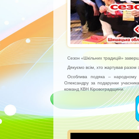
Сезон «Шкільних традицій» завер
Дякуємо всім, хто жартував разом з
Особлива подяка – народному 
Олександру за подарунки учасника
команд КВН Кіровоградщини.