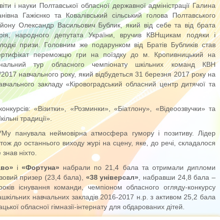
віти і науки Полтавської обласної державної адміністрації Галина
анівна Гажієнко та Ковалівський сільський голова Полтавського
йону Олександр Васильович Бублик, який від себе та від брата
ія, народного депутата України, вручив КВНщикам подяки і
лодкі призи. Головним же подарунком від Братів Бубликів став
ртифікат переможцю гри на поїздку до м. Кропивницький на
інальний тур обласного чемпіонату шкільних команд КВН
/2017 навчального року, який відбудеться 31 березня 2017 року на
авчального закладу «Кіровоградський обласний центр дитячої та
онкурсів: «Візитки», «Розминки», «Біатлону», «Відеоозвучки» та
льні традиції».
Му панувала неймовірна атмосфера гумору і позитиву. Лідер
тож до останнього виходу журі на сцену, яке, до речі, складалося
знав ніхто.
аво»
і
«Фортуна»
набрали по 21,4 бала та отримали дипломи
зовий призер (23,4 бала),
«38 універсал»
, набравши 24,8 бала –
років існування команди, чемпіоном обласного огляду-конкурсу
ашкільних навчальних закладів 2016-2017 н.р. з активом 25,2 бала
ької обласної гімназії-інтернату для обдарованих дітей.