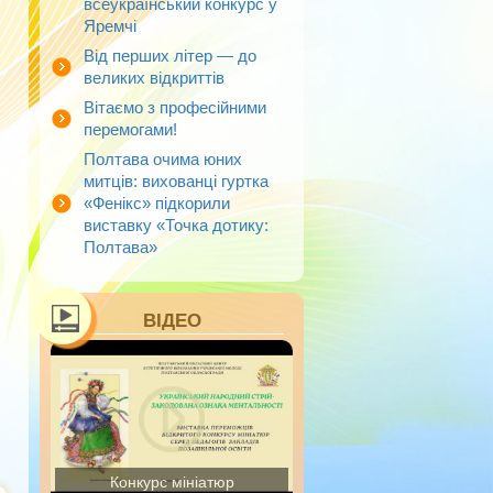
всеукраїнський конкурс у
Яремчі
Від перших літер — до
великих відкриттів
Вітаємо з професійними
перемогами!
Полтава очима юних
митців: вихованці гуртка
«Фенікс» підкорили
виставку «Точка дотику:
Полтава»
ВІДЕО
Конкурс мініатюр