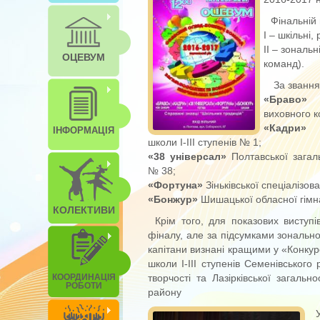
Фінальній 
І – шкільні,
ІІ – зональ
ОЦЕВУМ
команд).
За звання
«Браво»
Но
виховного к
«Кадри»
Лу
ІНФОРМАЦІЯ
школи І-ІІІ ступенів № 1;
«38 універсал»
Полтавської загаль
№ 38;
«Фортуна»
Зіньківської спеціалізова
«Бонжур»
Шишацької обласної гімна
КОЛЕКТИВИ
Крім того, для показових виступ
фіналу, але за підсумками зональног
капітани визнані кращими у «Конкур
школи І-ІІІ ступенів Семенівського
КООРДИНАЦІЯ
творчості та Лазірківської загально
РОБОТИ
району