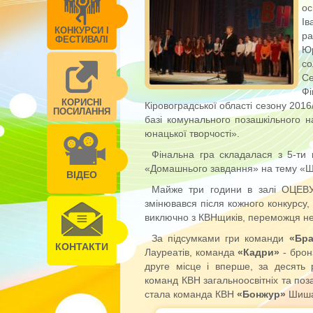
ос
Ів
КОНКУРСИ І
ра
ФЕСТИВАЛІ
Юр
со
Се
Ф
КОРИСНІ
Кіровоградської області сезону 2016
ПОСИЛАННЯ
базі комунального позашкільного н
юнацької творчості».
Фінальна гра складалася з 5-ти к
«Домашнього завдання» на тему «Шкі
ВІДЕО
Майже три години в залі ОЦЕВУ
змінювався після кожного конкурсу, 
виключно з КВНщиків, переможця не 
За підсумками гри команди
«Бр
КОНТАКТИ
Лауреатів, команда
«Кадри»
- брон
друге місце і вперше, за десять 
команд КВН загальноосвітніх та поз
стала команда КВН
«Бонжур»
Шишац