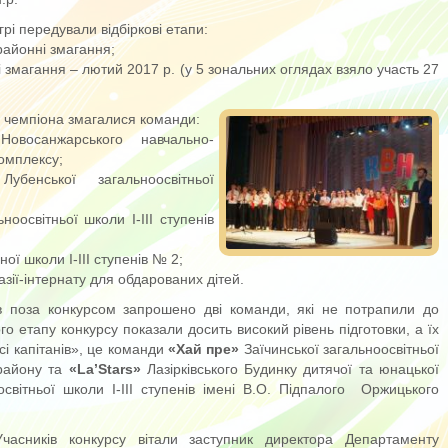
грі передували відбіркові етапи:
 районні змагання;
ні змагання – лютий 2017 р. (у 5 зональних оглядах взяло участь 27
 чемпіона змагалися команди:
восанжарського навчально-
омплексу;
бенської загальноосвітньої
ноосвітньої школи І-ІІІ ступенів
ної школи І-ІІІ ступенів № 2;
зії-інтернату для обдарованих дітей.
ів поза конкурсом запрошено дві команди, які не потрапили до
о етапу конкурсу показали досить високий рівень підготовки, а їх
сі капітанів», це команди
«Хай пре»
Заїчинської загальноосвітньої
 району та
«La’Stars»
Лазірківського Будинку дитячої та юнацької
освітньої школи І-ІІІ ступенів імені В.О. Підпалого
Оржицького
Учасників конкурсу вітали заступник директора Департаменту