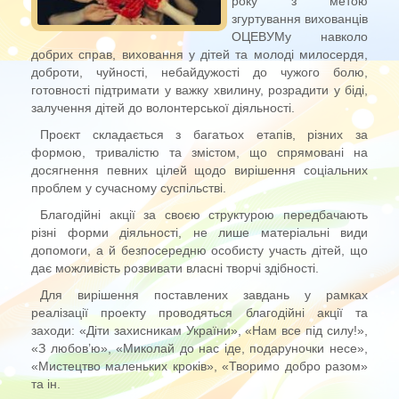
року з метою
згуртування вихованців
ОЦЕВУМу навколо
добрих справ, виховання у дітей та молоді милосердя,
доброти, чуйності, небайдужості до чужого болю,
готовності підтримати у важку хвилину, розрадити у біді,
залучення дітей до волонтерської діяльності.
Проєкт складається з багатьох етапів, різних за
формою, тривалістю та змістом, що спрямовані на
досягнення певних цілей щодо вирішення соціальних
проблем у сучасному суспільстві.
Благодійні акції за своєю структурою передбачають
різні форми діяльності, не лише матеріальні види
допомоги, а й безпосередню особисту участь дітей, що
дає можливість розвивати власні творчі здібності.
Для вирішення поставлених завдань у рамках
реалізації проекту проводяться благодійні акції та
заходи: «Діти захисникам України», «Нам все під силу!»,
«З любов’ю», «Миколай до нас іде, подаруночки несе»,
«Мистецтво маленьких кроків», «Творимо добро разом»
та ін.