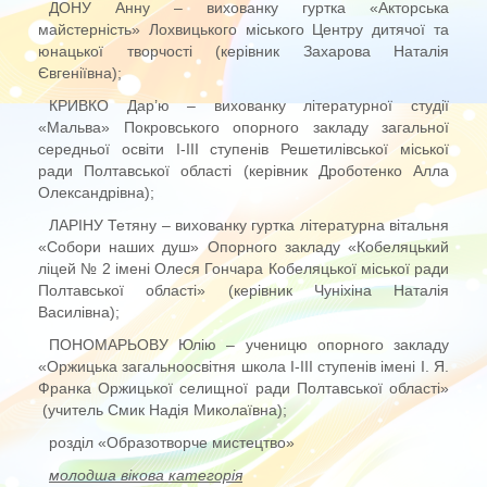
ДОНУ Анну – вихованку гуртка «Акторська
майстерність» Лохвицького міського Центру дитячої та
юнацької творчості (керівник Захарова Наталія
Євгеніївна);
КРИВКО Дар’ю – вихованку літературної студії
«Мальва» Покровського опорного закладу загальної
середньої освіти І-ІІІ ступенів Решетилівської міської
ради Полтавської області (керівник Дроботенко Алла
Олександрівна);
ЛАРІНУ Тетяну – вихованку гуртка літературна вітальня
«Собори наших душ» Опорного закладу «Кобеляцький
ліцей № 2 імені Олеся Гончара Кобеляцької міської ради
Полтавської області» (керівник Чуніхіна Наталія
Василівна);
ПОНОМАРЬОВУ Юлію – ученицю опорного закладу
«Оржицька загальноосвітня школа І-ІІІ ступенів імені І. Я.
Франка Оржицької селищної ради Полтавської області»
(учитель Смик Надія Миколаївна);
розділ «Образотворче мистецтво»
молодша вікова категорія