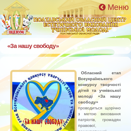
Перейти к основному содержанию
Меню
«За нашу свободу»
Обласний етап
Всеукраїнського
конкурсу творчості
дітей та учнівської
молоді «За нашу
свободу»
проводиться щорічно
з метою виховання
патріотів, громадян
правової,