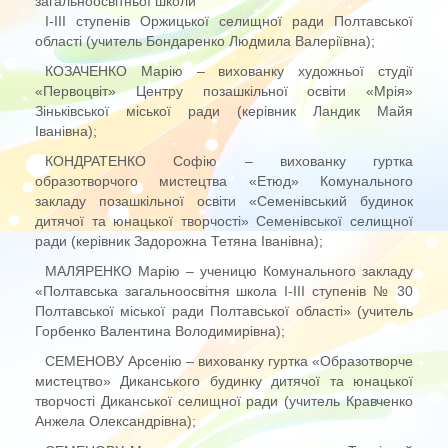
загальноосвітньої школи
І-ІІІ ступенів Оржицької селищної ради Полтавської
області (учитель Бондаренко Людмила Валеріївна);
КОЗАЧЕНКО Марію – вихованку художньої студії
«Первоцвіт» Центру позашкільної освіти «Мрія»
Зіньківської міської ради (керівник Ландик Майя
Іванівна);
КОНДРАТЕНКО Софію – вихованку гуртка
образотворчого мистецтва «Етюд» Комунального
закладу позашкільної освіти «Семенівський будинок
дитячої та юнацької творчості» Семенівської селищної
ради (керівник Задорожна Тетяна Іванівна);
МАЛЯРЕНКО Марію – ученицю Комунального закладу
«Полтавська загальноосвітня школа І-ІІІ ступенів № 30
Полтавської міської ради Полтавської області» (учитель
Горбенко Валентина Володимирівна);
СЕМЕНОВУ Арсенію – вихованку гуртка «Образотворче
мистецтво» Диканського будинку дитячої та юнацької
творчості Диканської селищної ради (учитель Кравченко
Анжела Олександрівна);