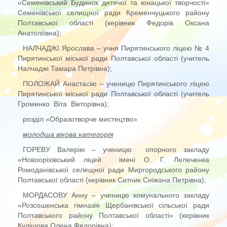
«Семенівський Будинок дитячої та юнацької творчості»
Семенівської селищної ради Кременчуцького району
Полтавської області (керівник Федорів Оксана
Анатоліївна);
НАЛЧАДЖІ Ярослава – учня Пирятинського ліцею № 4
Пирятинської міської ради Полтавської області (учитель
Налчаджі Тамара Петрівна);
ПОЛОЖАЙ Анастасію – ученицю Пирятинського ліцею
Пирятинської міської ради Полтавської області (учитель
Громенко Віта Вікторівна);
розділ «Образотворче мистецтво»
молодша вікова категорія
ГОРЕВУ Валерію – ученицю опорного закладу
«Новооріхівський ліцей імені О. Г. Лелеченка
Ромоданівської селещної ради Миргородського району
Полтавської області (керівник Ситник Сніжана Петрівна);
МОРДАСОВУ Анну – ученицю комунального закладу
«Розсошенська гімназія Щербанівської сільської ради
Полтавського району Полтавської області» (керівник
Кулішова Олена Федорівна);