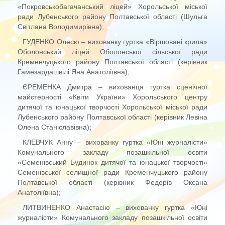
«Покровськобагачанський ліцей» Хорольської міської
ради Лубенського району Полтавської області (Шульга
Світлана Володимирівна);
ГУДЕНКО Олесю – вихованку гуртка «Віршовані крила»
Оболонський ліцей Оболонської сільської ради
Кременчуцького району Полтавської області (керівник
Гамезардашвілі Яна Анатоліївна);
ЄРЕМЕНКА Дмитра – вихованця гуртка сценічної
майстерності «Квіти України» Хорольського центру
дитячої та юнацької творчості Хорольської міської ради
Лубенського району Полтавської області (керівник Левіна
Олена Станіславівна);
КЛЕВЧУК Анну – вихованку гуртка «Юні журналісти»
Комунального закладу позашкільної освіти
«Семенівський Будинок дитячої та юнацької творчості»
Семенівської селищної ради Кременчуцького району
Полтавської області (керівник Федорів Оксана
Анатоліївна);
ЛИТВИНЕНКО Анастасію – вихованку гуртка «Юні
журналісти» Комунального закладу позашкільної освіти