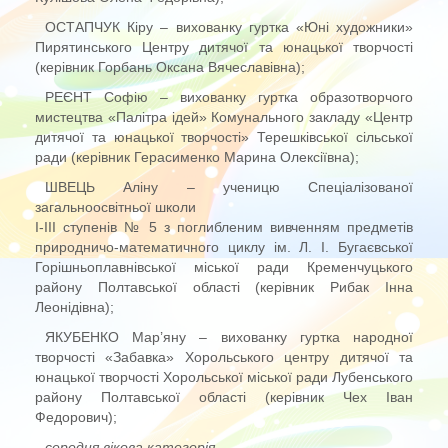
ОСТАПЧУК Кіру – вихованку гуртка «Юні художники»
Пирятинського Центру дитячої та юнацької творчості
(керівник Горбань Оксана Вячеславівна);
РЕЄНТ Софію – вихованку гуртка образотворчого
мистецтва «Палітра ідей» Комунального закладу «Центр
дитячої та юнацької творчості» Терешківської сільської
ради (керівник Герасименко Марина Олексіївна);
ШВЕЦЬ Аліну – ученицю Спеціалізованої
загальноосвітньої школи
І-ІІІ ступенів № 5 з поглибленим вивченням предметів
природничо-математичного циклу ім. Л. І. Бугаєвської
Горішньоплавнівської міської ради Кременчуцького
району Полтавської області (керівник Рибак Інна
Леонідівна);
ЯКУБЕНКО Мар’яну – вихованку гуртка народної
творчості «Забавка» Хорольського центру дитячої та
юнацької творчості Хорольської міської ради Лубенського
району Полтавської області (керівник Чех Іван
Федорович);
середня вікова категорія