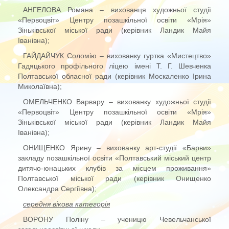
АНГЕЛОВА Романа – вихованця художньої студії
«Первоцвіт» Центру позашкільної освіти «Мрія»
Зіньківської міської ради (керівник Ландик Майя
Іванівна);
ГАЙДАЙЧУК Соломію – вихованку гуртка «Мистецтво»
Гадяцького профільного ліцею імені Т. Г. Шевченка
Полтавської обласної ради (керівник Москаленко Ірина
Миколаївна);
ОМЕЛЬЧЕНКО Варвару – вихованку художньої студії
«Первоцвіт» Центру позашкільної освіти «Мрія»
Зіньківської міської ради (керівник Ландик Майя
Іванівна);
ОНИЩЕНКО Ярину – вихованку арт-студії «Барви»
закладу позашкільної освіти «Полтавський міський центр
дитячо-юнацьких клубів за місцем проживання»
Полтавської міської ради (керівник Онищенко
Олександра Сергіївна);
середня вікова категорія
ВОРОНУ Поліну – ученицю Чевельчанської