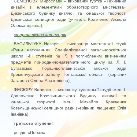
СЕМЕНОВУ Мирославу – вихованку гуртка «Технічний
дизайн з елементами образотворчого мистецтва»
Диканського будинку дитячої та юнацької творчості
Диканської селищної ради (учитель Кравченко Анжела
Олександрівна);
старша вікова категорія
ВАСИЛЬЧУКА Назарія – вихованця мистецької студії
«Руни натхнення» Спеціалізованої загальноосвітньої
школи І-ІІІ ступенів № 5 з поглибленим вивченням
предметів природничо-математичного циклу ім. Л. І.
Бугаєвської Горішньоплавнівської міської ради
Кременчуцького району Полтавської області (керівник
Загарова Олена Анатоліївна);
ФЕСЮРУ Валерію – вихованку художньої студії імені І.
Дряпаченка Козельщинського Будинку дитячої та
юнацької творчості імені Михайла Кравченка
Козельщинської селищної ради (керівник Ілющенко Юлія
Іванівна);
третього ступеня
:
розділ «Поезія»