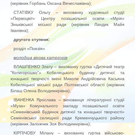
(керівник Горбань Оксана Вячеславівна);
СТАТІВКУ Ольгу – вихованку художньої студії
«Первоцвіт» Центру позашкільної освіти «Мрія»
Зіньківської міської ради (керівник Ландик Майя
Іванівна);
другого ступеня:
розділ «Поезія»
молодша вікова категорія
ВЛАШПЕНКО Злату – вихованку гуртка «Дитячий театр
"Котигорошко"» Кобеляцького будинку дитячої та
юнацької творчості імені Миколи Андрійовича Касьяна
Кобеляцької міської ради Полтавської області (керівник
Білаш Олена Володимирівна);
ІВАНЕНКА Ярослава – вихованця літературної студії
«Муза» Комунального закладу позашкільної освіти
«Семенівський Будинок дитячої та юнацької творчості»
Семенівської селищної ради Кременчуцького району
(керівник Заложчик Зоя Володимирівна);
КІРПІЧОВУ Мілану – вихованку гуртка військово-