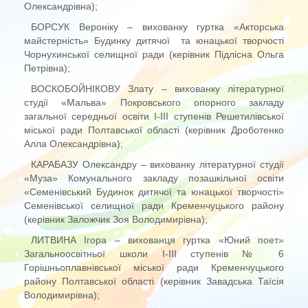
Олександрівна);
БОРСУК Вероніку – вихованку гуртка «Акторська
майстерність» Будинку дитячої та юнацької творчості
Чорнухинської селищної ради (керівник Підлісна Ольга
Петрівна);
ВОСКОБОЙНІКОВУ Злату – вихованку літературної
студії «Мальва» Покровського опорного закладу
загальної середньої освіти І-ІІІ ступенів Решетилівської
міської ради Полтавської області (керівник Дроботенко
Алла Олександрівна);
КАРАБАЗУ Олександру – вихованку літературної студії
«Муза» Комунального закладу позашкільної освіти
«Семенівський Будинок дитячої та юнацької творчості»
Семенівської селищної ради Кременчуцького району
(керівник Заложчик Зоя Володимирівна);
ЛИТВИНА Ігора – вихованця гуртка «Юний поет»
Загальноосвітньої школи І-ІІІ ступенів № 6
Горішньоплавнівської міської ради Кременчуцького
району Полтавської області (керівник Завадська Таїсія
Володимирівна);