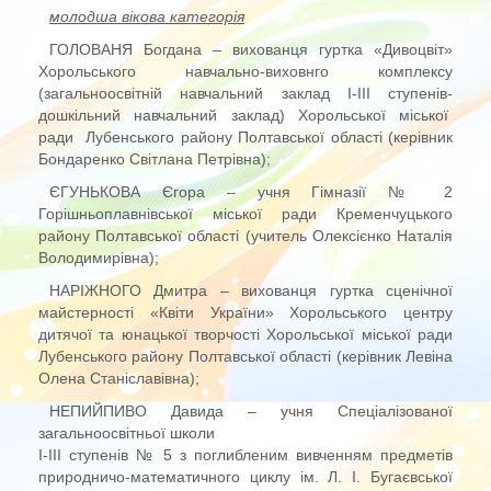
молодша вікова категорія
ГОЛОВАНЯ Богдана – вихованця гуртка «Дивоцвіт»
Хорольського навчально-виховнго комплексу
(загальноосвітній навчальний заклад І-ІІІ ступенів-
дошкільний навчальний заклад) Хорольської міської
ради Лубенського району Полтавської області (керівник
Бондаренко Світлана Петрівна);
ЄГУНЬКОВА Єгора – учня Гімназії № 2
Горішньоплавнівської міської ради Кременчуцького
району Полтавської області (учитель Олексієнко Наталія
Володимирівна);
НАРІЖНОГО Дмитра – вихованця гуртка сценічної
майстерності «Квіти України» Хорольського центру
дитячої та юнацької творчості Хорольської міської ради
Лубенського району Полтавської області (керівник Левіна
Олена Станіславівна);
НЕПИЙПИВО Давида – учня Спеціалізованої
загальноосвітньої школи
І-ІІІ ступенів № 5 з поглибленим вивченням предметів
природничо-математичного циклу ім. Л. І. Бугаєвської