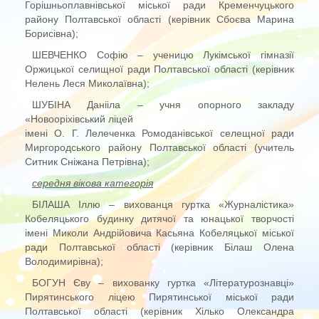
Горішньоплавнівської міської ради Кременчуцького
району Полтавської області (керівник Сбоєва Марина
Борисівна);
ШЕВЧЕНКО Софію – ученицю Лукімської гімназії
Оржицької селищної ради Полтавської області (керівник
Нелень Леся Миколаївна);
ШУБІНА Данііла – учня опорного закладу
«Новооріхівський ліцей
імені О. Г. Лелеченка Ромоданівської селещної ради
Миргородського району Полтавської області (учитель
Ситник Сніжана Петрівна);
середня вікова категорія
БІЛАША Іллю – вихованця гуртка «Журналістика»
Кобеляцького будинку дитячої та юнацької творчості
імені Миколи Андрійовича Касьяна Кобеляцької міської
ради Полтавської області (керівник Білаш Олена
Володимирівна);
БОГУН Єву – вихованку гуртка «Літературознавці»
Пирятинського ліцею Пирятинської міської ради
Полтавської області (керівник Хілько Олександра