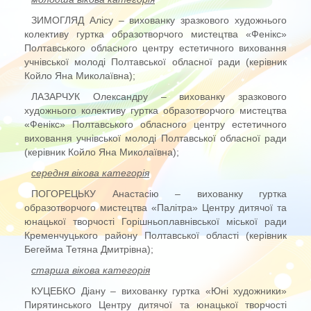
ЗИМОГЛЯД Алісу – вихованку зразкового художнього
колективу гуртка образотворчого мистецтва «Фенікс»
Полтавського обласного центру естетичного виховання
учнівської молоді Полтавської обласної ради (керівник
Койло Яна Миколаївна);
ЛАЗАРЧУК Олександру – вихованку зразкового
художнього колективу гуртка образотворчого мистецтва
«Фенікс» Полтавського обласного центру естетичного
виховання учнівської молоді Полтавської обласної ради
(керівник Койло Яна Миколаївна);
середня вікова категорія
ПОГОРЕЦЬКУ Анастасію – вихованку гуртка
образотворчого мистецтва «Палітра» Центру дитячої та
юнацької творчості Горішньоплавнівської міської ради
Кременчуцького району Полтавської області (керівник
Бегейма Тетяна Дмитрівна);
старша вікова категорія
КУЦЕБКО Діану – вихованку гуртка «Юні художники»
Пирятинського Центру дитячої та юнацької творчості