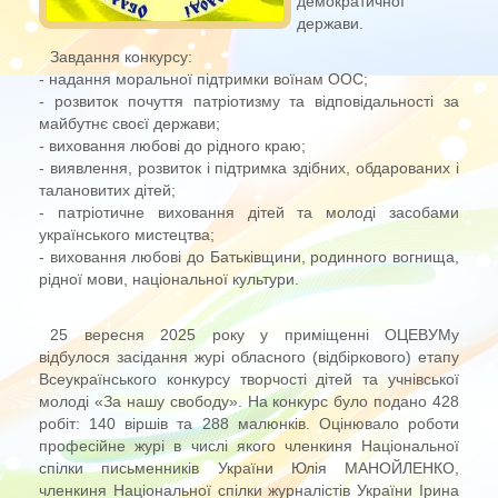
демократичної
держави.
Завдання конкурсу:
- надання моральної підтримки воїнам ООС;
- розвиток почуття патріотизму та відповідальності за
майбутнє своєї держави;
- виховання любові до рідного краю;
- виявлення, розвиток і підтримка здібних, обдарованих і
талановитих дітей;
- патріотичне виховання дітей та молоді засобами
українського мистецтва;
- виховання любові до Батьківщини, родинного вогнища,
рідної мови, національної культури.
25 вересня 2025 року у приміщенні ОЦЕВУМу
відбулося засідання журі обласного (відбіркового) етапу
Всеукраїнського конкурсу творчості дітей та учнівської
молоді «За нашу свободу». На конкурс було подано 428
робіт: 140 віршів та 288 малюнків. Оцінювало роботи
професійне журі в числі якого членкиня Національної
спілки письменників України Юлія МАНОЙЛЕНКО,
членкиня Національної спілки журналістів України Ірина