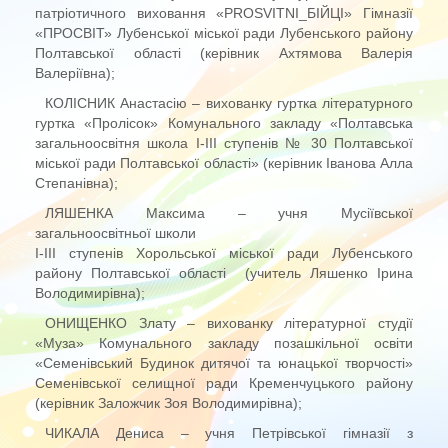
патріотичного виховання «PROSVITNI_БІЙЦІ» Гімназії
«ПРОСВІТ» Лубенської міської ради Лубенського району
Полтавської області (керівник Ахтямова Валерія
Валеріївна);
КОЛІСНИК Анастасію – вихованку гуртка літературного
гуртка «Пролісок» Комунального закладу «Полтавська
загальноосвітня школа І-ІІІ ступенів № 30 Полтавської
міської ради Полтавської області» (керівник Іванова Алла
Степанівна);
ЛЯШЕНКА Максима – учня Мусіївської
загальноосвітньої школи
І-ІІІ ступенів Хорольської міської ради Лубенського
району Полтавської області (учитель Ляшенко Ірина
Володимирівна);
ОНИЩЕНКО Злату – вихованку літературної студії
«Муза» Комунального закладу позашкільної освіти
«Семенівський Будинок дитячої та юнацької творчості»
Семенівської селищної ради Кременчуцького району
(керівник Заложчик Зоя Володимирівна);
ЧИКАЛА Дениса – учня Петрівської гімназії з