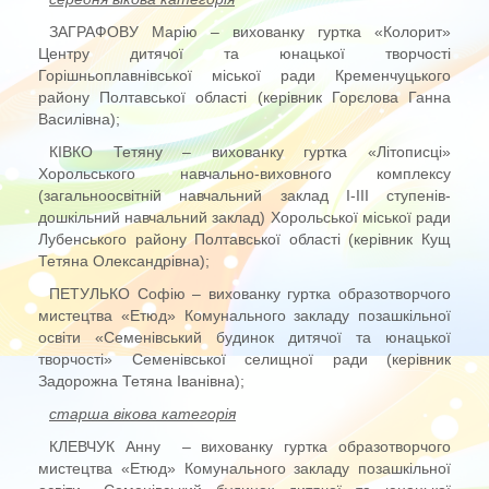
ЗАГРАФОВУ Марію – вихованку гуртка «Колорит»
Центру дитячої та юнацької творчості
Горішньоплавнівської міської ради Кременчуцького
району Полтавської області (керівник Горєлова Ганна
Василівна);
КІВКО Тетяну – вихованку гуртка «Літописці»
Хорольського навчально-виховного комплексу
(загальноосвітній навчальний заклад І-ІІІ ступенів-
дошкільний навчальний заклад) Хорольської міської ради
Лубенського району Полтавської області (керівник Кущ
Тетяна Олександрівна);
ПЕТУЛЬКО Софію – вихованку гуртка образотворчого
мистецтва «Етюд» Комунального закладу позашкільної
освіти «Семенівський будинок дитячої та юнацької
творчості» Семенівської селищної ради (керівник
Задорожна Тетяна Іванівна);
старша вікова категорія
КЛЕВЧУК Анну – вихованку гуртка образотворчого
мистецтва «Етюд» Комунального закладу позашкільної