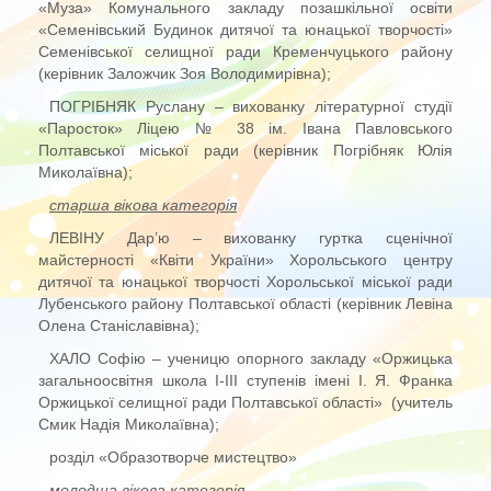
«Муза» Комунального закладу позашкільної освіти
«Семенівський Будинок дитячої та юнацької творчості»
Семенівської селищної ради Кременчуцького району
(керівник Заложчик Зоя Володимирівна);
ПОГРІБНЯК Руслану – вихованку літературної студії
«Паросток» Ліцею № 38 ім. Івана Павловського
Полтавської міської ради (керівник Погрібняк Юлія
Миколаївна);
старша вікова категорія
ЛЕВІНУ Дар’ю – вихованку гуртка сценічної
майстерності «Квіти України» Хорольського центру
дитячої та юнацької творчості Хорольської міської ради
Лубенського району Полтавської області (керівник Левіна
Олена Станіславівна);
ХАЛО Софію – ученицю опорного закладу «Оржицька
загальноосвітня школа І-ІІІ ступенів імені І. Я. Франка
Оржицької селищної ради Полтавської області» (учитель
Смик Надія Миколаївна);
розділ «Образотворче мистецтво»
молодша вікова категорія