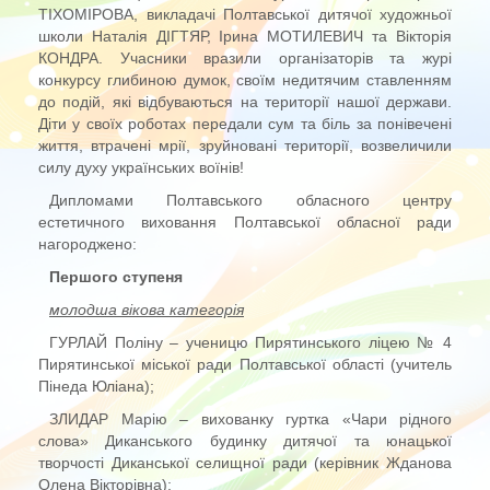
ТІХОМІРОВА, викладачі Полтавської дитячої художньої
школи Наталія ДІГТЯР, Ірина МОТИЛЕВИЧ та Вікторія
КОНДРА. Учасники вразили організаторів та журі
конкурсу глибиною думок, своїм недитячим ставленням
до подій, які відбуваються на території нашої держави.
Діти у своїх роботах передали сум та біль за понівечені
життя, втрачені мрії, зруйновані території, возвеличили
силу духу українських воїнів!
Дипломами Полтавського обласного центру
естетичного виховання Полтавської обласної ради
нагороджено:
Першого ступеня
молодша вікова категорія
ГУРЛАЙ Поліну – ученицю Пирятинського ліцею № 4
Пирятинської міської ради Полтавської області (учитель
Пінеда Юліана);
ЗЛИДАР Марію – вихованку гуртка «Чари рідного
слова» Диканського будинку дитячої та юнацької
творчості Диканської селищної ради (керівник Жданова
Олена Вікторівна);