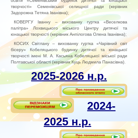
освіти «Семенівський будинок дитячої та юнацької
творчості» Семенівської селищної ради (керівник
Задорожна Тетяна Іванівна);
КОВЕРГУ Іванну – вихованку гуртка «Веселкова
палітра» Лохвицького міського Центру дитячої та
юнацької творчості (керівник Анпілогова Олена Іванівна);
КОСИХ Світлану – вихованку гуртка «Чарівний світ
бісеру» Кобеляцького будинку дитячої та юнацької
творчості імені М. А. Касьяна Кобеляцької міської ради
Полтавської області (керівник Куць Людмила Панасівна).
2025-2026 н.р.
2024-
2025 н.р.