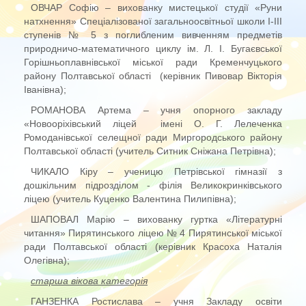
ОВЧАР Софію – вихованку мистецької студії «Руни
натхнення» Спеціалізованої загальноосвітньої школи І-ІІІ
ступенів № 5 з поглибленим вивченням предметів
природничо-математичного циклу ім. Л. І. Бугаєвської
Горішньоплавнівської міської ради Кременчуцького
району Полтавської області (керівник Пивовар Вікторія
Іванівна);
РОМАНОВА Артема – учня опорного закладу
«Новооріхівський ліцей імені О. Г. Лелеченка
Ромоданівської селещної ради Миргородського району
Полтавської області (учитель Ситник Сніжана Петрівна);
ЧИКАЛО Кіру – ученицю Петрівської гімназії з
дошкільним підрозділом - філія Великокринківського
ліцею (учитель Куценко Валентина Пилипівна);
ШАПОВАЛ Марію – вихованку гуртка «Літературні
читання» Пирятинського ліцею № 4 Пирятинської міської
ради Полтавської області (керівник Красоха Наталія
Олегівна);
старша вікова категорія
ГАНЗЕНКА Ростислава – учня Закладу освіти