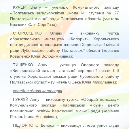
КУЧЕР Злату – ученицю Комунального закладу
«Полтавська загальоосвітня школа І-ІІІ ступенів № 27
Полтавської міської ради Полтавської області» (учитель
Бражник Юлія Сергіївна);
СТОРОЖЕНКО Олівію – вихованку гуртка
образотворчого мистецтва «Колорит» Хорольського
центру дитячої та юнацької творчості Хорольської міської
ради Лубенського району Полтавської області (керівник
Коваленко Юлія Володимирівна);
ТИЩЕНКО Анну – ученицю Опорного закладу
«Вишняківський заклад загальної середньої освіти І-ІІІ
ступенів Хорольської міської ради Лубенського району
Полтавської області» (учитель Ошека Юлія Миколаївна);
середня вікова категорія
ГУРЖІЙ Анну – вихованку гуртка «Обирай польську»
Комунального закладу «Карлівський міський центр
позашкільної освіти» Карлівської міської ради (керівник
Ротань Ірина Авенірівна);
ПІДГОРНОГО Дениса – вихованця літературної студії