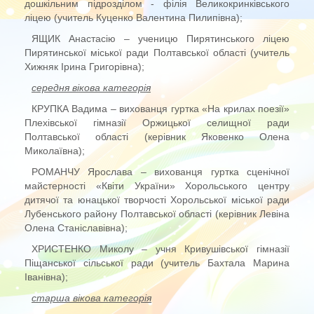
дошкільним підрозділом - філія Великокринківського
ліцею (учитель Куценко Валентина Пилипівна);
ЯЩИК Анастасію – ученицю Пирятинського ліцею
Пирятинської міської ради Полтавської області (учитель
Хижняк Ірина Григорівна);
середня вікова категорія
КРУПКА Вадима – вихованця гуртка «На крилах поезії»
Плехівської гімназії Оржицької селищної ради
Полтавської області (керівник Яковенко Олена
Миколаївна);
РОМАНЧУ Ярослава – вихованця гуртка сценічної
майстерності «Квіти України» Хорольського центру
дитячої та юнацької творчості Хорольської міської ради
Лубенського району Полтавської області (керівник Левіна
Олена Станіславівна);
ХРИСТЕНКО Миколу – учня Кривушівської гімназії
Піщанської сільської ради (учитель Бахтала Марина
Іванівна);
старша вікова категорія