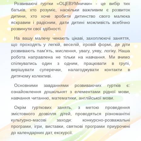
Розвиваючі гуртки «ОЦЕВУМнички» - це вибір тих
батьків, хто розуміє, наскільки важливим є розвиток
дитини, хто хоче зробити дитинство свого малюка
яскравим і радісним, дати дитині можливість всебічно
розвинути свої здібності.
На вашу малечу чекають цікаві, захоплюючі заняття,
що проходять у легкій, веселій, ігровій формі, де діти
розвивають пам’ять, мислення, увагу, уяву, логіку. Наша
робота направлена не тільки на навчання. Ми вчимо
спілкуватись один з одним, працювати в групі,
вирішувати суперечки, налагоджувати контакти в
дитячому колективі.
Основними завданнями розвиваючих гуртків є:
ознайомлення дошкільнят з елементами рідної мови,
навчання читанню, математики, англійської мови.
Окрім гурткових занять, з метою проведення
змістовного дозвілля дітей, проводяться різноманітні
культурно-масові заходи: конкурсно-розважальні
програми, ігри, виставки, святкові програми приурочені
до календарних дат, екскурсії.