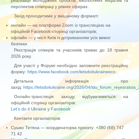
реалізації молодіжних проєктів, екологічних ініціатив та
перспектив співпраці у різних сферах.
Захід проходитиме у змішаному форматі:
онлайн — на платформі Zoom із трансляцією на
офіційній Facebook-сторінці організаторів;
офлайн — у місті Київ із дотриманням усіх вимог
безпеки.
Реєстрація спікерів та учасників триває до 18 травня
2026 року.
Для участі у Форумі необхідно заповнити реєстраційну
форму:
https://www.facebook.com/letsdoitukraineeco
.
Детальна інформація про
захід:
https://letsdoitukraine.org/2026/04/ldu_forum_reyesratsia
Онлайн-трансляція заходу відбуватиметься на
офіційній сторінці організаторів:
Let’s do it Ukraine у Facebook
Контакти організаторів:
Сушко Тетяна — координаторка проєкту: +380 (68) 747
71 42