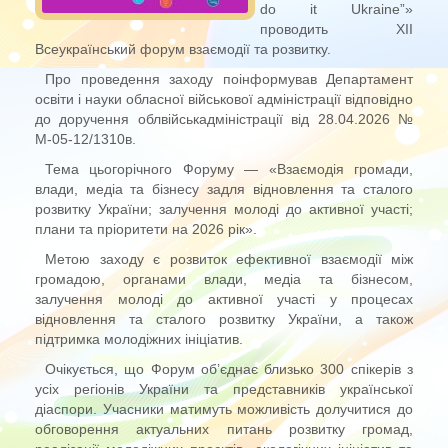
do it Ukraine”»
проводить ХІІ
Всеукраїнський форум взаємодії та розвитку.
Про проведення заходу поінформував Департамент
освіти і науки обласної військової адміністрації відповідно
до доручення облвійськадміністрації від 28.04.2026 №
М-05-12/1310в.
Тема цьогорічного Форуму — «Взаємодія громади,
влади, медіа та бізнесу задля відновлення та сталого
розвитку України; залучення молоді до активної участі;
плани та пріоритети на 2026 рік».
Метою заходу є розвиток ефективної взаємодії між
громадою, органами влади, медіа та бізнесом,
залучення молоді до активної участі у процесах
відновлення та сталого розвитку України, а також
підтримка молодіжних ініціатив.
Очікується, що Форум об’єднає близько 300 спікерів з
усіх регіонів України та представників української
діаспори. Учасники матимуть можливість долучитися до
обговорення актуальних питань розвитку громад,