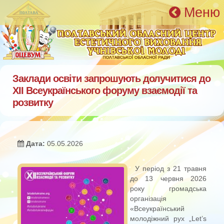
Перейти к основному содержанию
Меню
Заклади освіти запрошують долучитися до
ХІІ Всеукраїнського форуму взаємодії та
розвитку
Дата:
05.05.2026
У період з 21 травня
до 13 червня 2026
року громадська
організація
«Всеукраїнський
молодіжний рух „Let’s