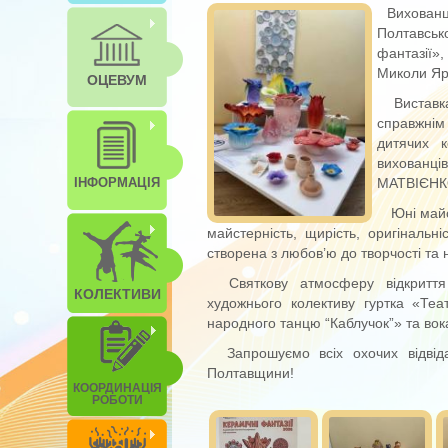
Вихованц
Полтавськ
фантазії»
Миколи Яр
ОЦЕВУМ
Виставка
справжнім 
дитячих к
вихованц
ІНФОРМАЦІЯ
МАТВІЄНКО
Юні майс
майстерність, щирість, оригінальн
створена з любов’ю до творчості та
Святкову атмосферу відкриття
КОЛЕКТИВИ
художнього колективу гуртка «Теа
народного танцю “Каблучок”» та вок
Запрошуємо всіх охочих відвіда
Полтавщини!
КООРДИНАЦІЯ
РОБОТИ