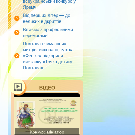
всеукраїнський конкурс у
Яремчі
Від перших літер — до
великих відкриттів
Вітаємо з професійними
перемогами!
Полтава очима юних
митців: вихованці гуртка
«Фенікс» підкорили
виставку «Точка дотику:
Полтава»
ВІДЕО
Конкурс мініатюр