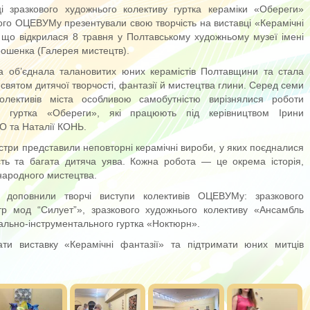
і зразкового художнього колективу гуртка кераміки «Обереги»
ого ОЦЕВУМу презентували свою творчість на виставці «Керамічні
, що відкрилася 8 травня у Полтавському художньому музеї імені
ошенка (Галерея мистецтв).
 об’єднала талановитих юних керамістів Полтавщини та стала
святом дитячої творчості, фантазії й мистецтва глини. Серед семи
олективів міста особливою самобутністю вирізнялися роботи
ів гуртка «Обереги», які працюють під керівництвом Ірини
 та Наталії КОНЬ.
три представили неповторні керамічні вироби, у яких поєдналися
ість та багата дитяча уява. Кожна робота — це окрема історія,
 народного мистецтва.
 доповнили творчі виступи колективів ОЦЕВУМу: зразкового
тр мод “Силует”», зразкового художнього колективу «Ансамбль
ально-інструментального гуртка «Ноктюрн».
ти виставку «Керамічні фантазії» та підтримати юних митців