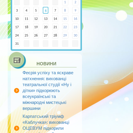
1
2
3
4
5
7
8
9
6
10
11
12
13
14
15
16
17
18
19
20
21
22
23
24
25
26
27
28
29
30
31
НОВИНИ
Феєрія успіху та яскраве
натхнення: вихованці
театральної студії «Ну і
дітки» підкорюють
всеукраїнські та
міжнародні мистецькі
вершини
Карпатський тріумф
«Каблучка»: вихованці
ОЦЕВУМ підкорили