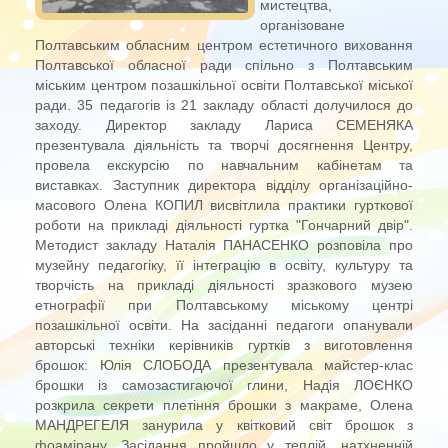
мистецтва,
організоване
Полтавським обласним центром естетичного виховання
Полтавської обласної ради спільно з Полтавським
міським центром позашкільної освіти Полтавської міської
ради. 35 педагогів із 21 закладу області долучилося до
заходу. Директор закладу Лариса СЕМЕНЯКА
презентувала діяльність та творчі досягнення Центру,
провела екскурсію по навчальним кабінетам та
виставках. Заступник директора відділу організаційно-
масового Олена КОПИЛ висвітлила практики гурткової
роботи на прикладі діяльності гуртка "Гончарний двір".
Методист закладу Наталія ПАНАСЕНКО розповіла про
музейну педагогіку, її інтеграцію в освіту, культуру та
творчість на прикладі діяльності зразкового музею
етнографії при Полтавському міському центрі
позашкільної освіти. На засіданні педагоги опанували
авторські техніки керівників гуртків з виготовлення
брошок: Юлія СЛОБОДА презентувала майстер-клас
брошки із самозастигаючої глини, Надія ЛОЄНКО
розкрила секрети плетіння брошки з макраме, Олена
МАНДРЕГЕЛЯ занурила у квітковий світ брошок з
фоамірану. Засідання пройшло у теплій, натхненній