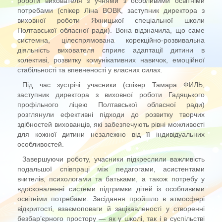
роботи вихователя з учнями з особливими освітніми
потребами (спікер Ліна ВОВК, заступник директора з
виховної роботи Яхницької спеціальної школи
Полтавської обласної ради). Вона відзначила, що саме
системна, цілеспрямована корекційно-розвивальна
діяльність вихователя сприяє адаптації дитини в
колективі, розвитку комунікативних навичок, емоційної
стабільності та впевненості у власних силах.
Під час зустрічі учасники (спікер Тамара ФИЛЬ,
заступник директора з виховної роботи Гадяцького
профільного ліцею Полтавської обласної ради)
розглянули ефективні підходи до розвитку творчих
здібностей вихованців, які забезпечують рівні можливості
для кожної дитини незалежно від її індивідуальних
особливостей.
Завершуючи роботу, учасники підкреслили важливість
подальшої співпраці між педагогами, асистентами
вчителів, психологами та батьками, а також потребу у
вдосконаленні системи підтримки дітей із особливими
освітніми потребами. Засідання пройшло в атмосфері
відкритості, взаємоповаги й зацікавленості у створенні
безбар’єрного простору — як у школі, так і в суспільстві