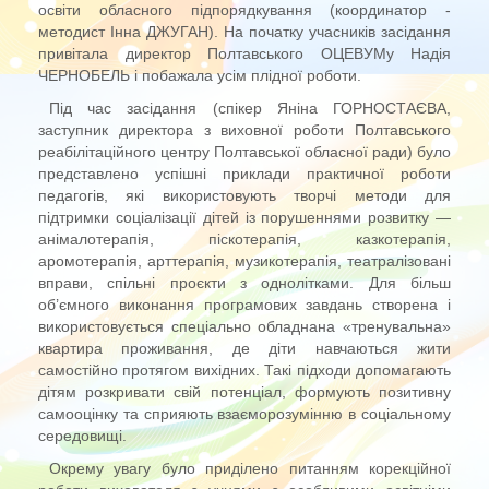
освіти обласного підпорядкування (координатор -
методист Інна ДЖУГАН). На початку учасників засідання
привітала директор Полтавського ОЦЕВУМу Надія
ЧЕРНОБЕЛЬ і побажала усім плідної роботи.
Під час засідання (спікер Яніна ГОРНОСТАЄВА,
заступник директора з виховної роботи Полтавського
реабілітаційного центру Полтавської обласної ради) було
представлено успішні приклади практичної роботи
педагогів, які використовують творчі методи для
підтримки соціалізації дітей із порушеннями розвитку —
анімалотерапія, піскотерапія, казкотерапія,
аромотерапія, арттерапія, музикотерапія, театралізовані
вправи, спільні проєкти з однолітками. Для більш
об’ємного виконання програмових завдань створена і
використовується спеціально обладнана «тренувальна»
квартира проживання, де діти навчаються жити
самостійно протягом вихідних. Такі підходи допомагають
дітям розкривати свій потенціал, формують позитивну
самооцінку та сприяють взаєморозумінню в соціальному
середовищі.
Окрему увагу було приділено питанням корекційної