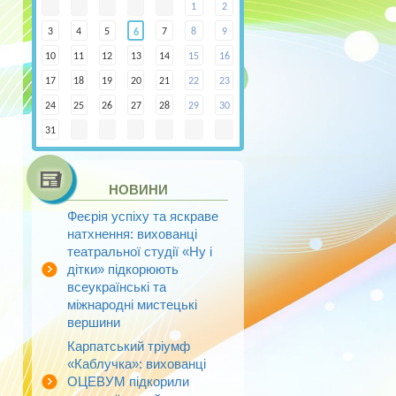
1
2
3
4
5
7
8
9
6
10
11
12
13
14
15
16
17
18
19
20
21
22
23
24
25
26
27
28
29
30
31
НОВИНИ
Феєрія успіху та яскраве
натхнення: вихованці
театральної студії «Ну і
дітки» підкорюють
всеукраїнські та
міжнародні мистецькі
вершини
Карпатський тріумф
«Каблучка»: вихованці
ОЦЕВУМ підкорили