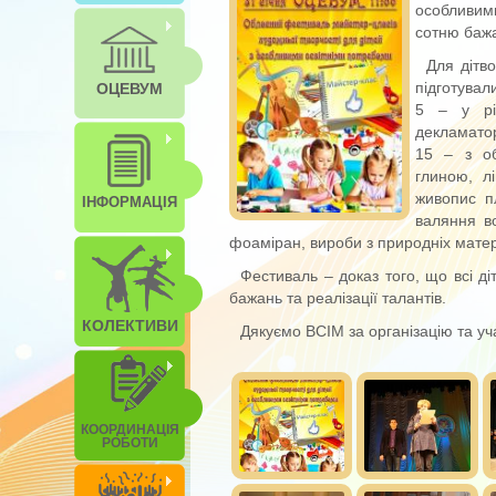
особливим
сотню бажа
Для дітво
підготувал
ОЦЕВУМ
5 – у різ
декламатор
15 – з об
глиною, л
живопис п
ІНФОРМАЦІЯ
валяння в
фоаміран, вироби з природніх матері
Фестиваль – доказ того, що всі ді
бажань та реалізації талантів.
КОЛЕКТИВИ
Дякуємо ВСІМ за організацію та уч
КООРДИНАЦІЯ
РОБОТИ