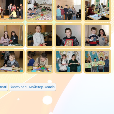
валі
Фестиваль майстер-класів