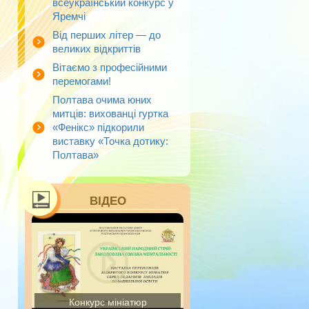
всеукраїнський конкурс у
Яремчі
Від перших літер — до
великих відкриттів
Вітаємо з професійними
перемогами!
Полтава очима юних
митців: вихованці гуртка
«Фенікс» підкорили
виставку «Точка дотику:
Полтава»
ВІДЕО
Конкурс мініатюр