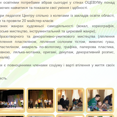
и освітніми потребами зібрав сьогодні у стінах ОЦЕВУМу понад
ючих навчитися та показати свої уміння і здібності.
ри педагоги Центру спільно з колегами із закладів освіти області,
и та провели 20 майстер-класів:
них жанрах художньої самодіяльності (вокал, хореографія,
ське мистецтво, інструментальний та цирковий жанри);
разотворчого та декоративно-ужиткового мистецтва (ліплення
іплення пластиліном, ліплення солоним тістом, живопис гуаш,
ластиліном, акварель по-вологому, графіка, паперова пластика,
овною, лялька-мотанка, оригамі, декупаж, декоративний розпис,
алів).
ти є повноцінними членами соціуму і варті втілення у життя своїх
асть.