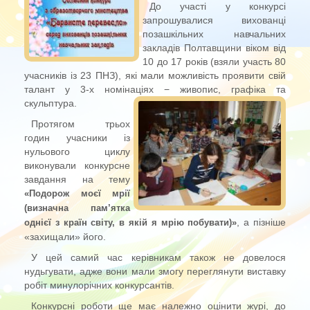
До участі у конкурсі
запрошувалися вихованці
позашкільних навчальних
закладів Полтавщини віком від
10 до 17 років (взяли участь 80
учасників із 23 ПНЗ), які мали можливість проявити свій
талант у 3-х номінаціях − живопис, графіка та
скульптура.
Протягом трьох
годин учасники із
нульового циклу
виконували конкурсне
завдання на тему
«Подорож моєї мрії
(визначна пам’ятка
, а пізніше
однієї з країн світу, в якій я мрію побувати)»
«захищали» його.
У цей самий час керівникам також не довелося
нудьгувати, адже вони мали змогу переглянути виставку
робіт минулорічних конкурсантів.
Конкурсні роботи ще має належно оцінити журі, до