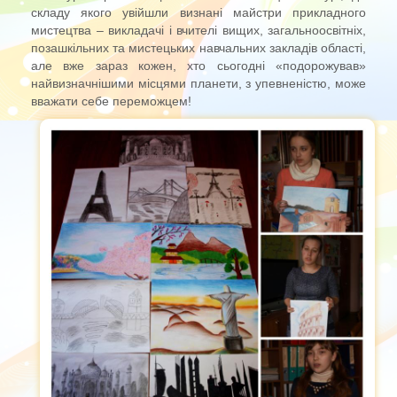
складу якого увійшли визнані майстри прикладного
мистецтва – викладачі і вчителі вищих, загальноосвітніх,
позашкільних та мистецьких навчальних закладів області,
але вже зараз кожен, хто сьогодні «подорожував»
найвизначнішими місцями планети, з упевненістю, може
вважати себе переможцем!