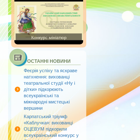
Конкурс мініатюр
ОСТАННІ НОВИНИ
Феєрія успіху та яскраве
натхнення: вихованці
театральної студії «Ну і
дітки» підкорюють
всеукраїнські та
міжнародні мистецькі
вершини
Карпатський тріумф
«Каблучка»: вихованці
ОЦЕВУМ підкорили
всеукраїнський конкурс у