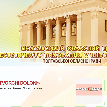
«TVORCHI DOLONI»
ийвовк Аліна Миколаївна