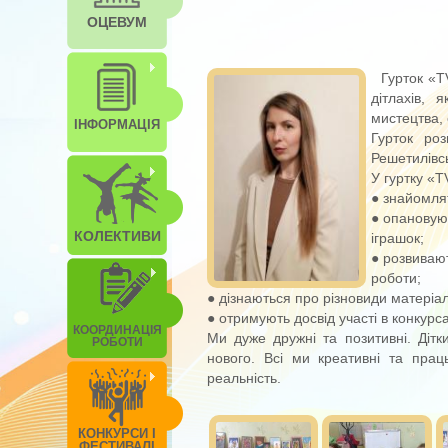
ОЦЕВУМ
Гурток «T
дітлахів, 
мистецтва, 
ІНФОРМАЦІЯ
Гурток ро
Решетилівсь
У гуртку «
● знайомлят
● опановую
КОЛЕКТИВИ
іграшок;
● розвивают
роботи;
● дізнаються про різновиди матеріал
● отримують досвід участі в конкурса
КООРДИНАЦІЯ
Ми дуже дружні та позитивні. Дітки
РОБОТИ
нового. Всі ми креативні та праць
реальність.
КОНКУРСИ І
ФЕСТИВАЛІ