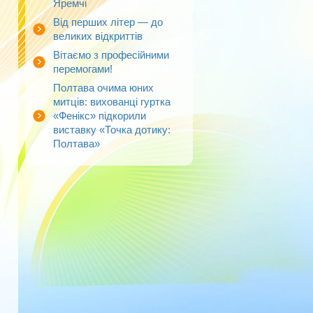
Яремчі
Від перших літер — до
великих відкриттів
Вітаємо з професійними
перемогами!
Полтава очима юних
митців: вихованці гуртка
«Фенікс» підкорили
виставку «Точка дотику:
Полтава»