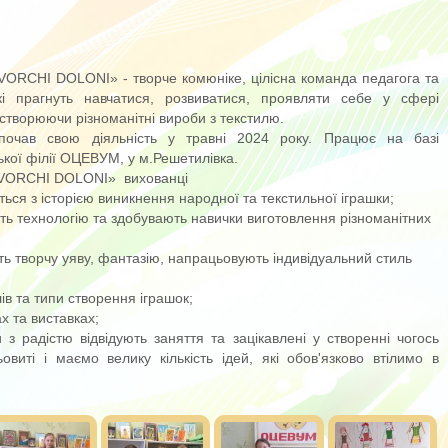
VORCHI DOLONI» - творче комюніке, цілісна команда педагога та
які прагнуть навчатися, розвиватися, проявляти себе у сфері
створюючи різноманітні вироби з текстилю.
зпочав свою діяльність у травні 2024 року. Працює на базі
кої філії ОЦЕВУМ, у м.Решетилівка.
TVORCHI DOLONI» вихованці
ься з історією виникнення народної та текстильної іграшки;
ть технологію та здобувають навички виготовлення різноманітних
ь творчу уяву, фантазію, напрацьовують індивідуальний стиль
ів та типи створення іграшок;
х та виставках;
 з радістю відвідують заняття та зацікавлені у створенні чогось
овиті і маємо велику кількість ідей, які обов'язково втілимо в