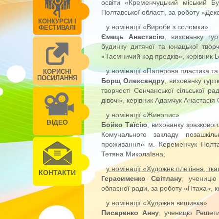
освіти «Кременчуцький міський Б
Полтавської області, за роботу «Дек
КОНКУРСИ І
у номінації «Вироби з соломки»
ФЕСТИВАЛІ
Ємець Анастасію
, вихованку гу
будинку дитячої та юнацької творч
«Таємничий код предків», керівник 
у номінації «Паперова пластика та
КОРИСНІ
ПОСИЛАННЯ
Борщ Олександру
, вихованку гур
творчості Сенчанської сільської ра
дівочі», керівник Адамчук Анастасія
у номінації «Живопис»
ВІДЕО
Бойко Таїсію
, вихованку зразково
Комунального закладу позашкіль
проживання» м. Кеременчук Полтав
Тетяна Миколаївна;
у номінації «Художнє плетіння, тк
КОНТАКТИ
Герасименко Світлану
, ученицю
обласної ради, за роботу «Птаха», 
у номінації «Художня вишивка»
Писаренко Анну
, ученицю Решети