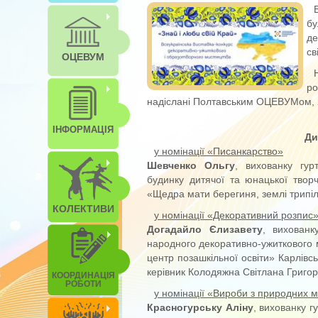
б
де
св
ОЦЕВУМ
р
надіслані Полтавським ОЦЕВУМом, 
ІНФОРМАЦІЯ
Ди
у номінації «Писанкарство»
Шевченко Ольгу
, вихованку гур
будинку дитячої та юнацької творч
«Щедра мати берегиня, землі трипіл
КОЛЕКТИВИ
у номінації «Декоративний розпис
Догадайло Єлизавету
, вихованк
народного декоративно-ужиткового 
центр позашкільної освіти» Карлівсь
керівник Колодяжна Світлана Григор
КООРДИНАЦІЯ
РОБОТИ
у номінації «Вироби з природних м
Красногурську Аліну
, вихованку 