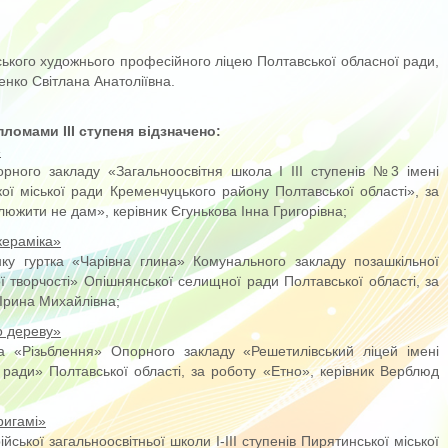
ького художнього професійного ліцею Полтавської обласної ради,
енко Світлана Анатоліївна.
ломами ІІІ ступеня відзначено:
»
рного закладу «Загальноосвітня школа І ІІІ ступенів №3 імені
ої міської ради Кременчуцького району Полтавської області», за
люжити не дам», керівник Єгунькова Інна Григорівна;
кераміка»
нку гуртка «Чарівна глина» Комунального закладу позашкільної
ї творчості» Опішнянської селищної ради Полтавської області, за
Ірина Михайлівна;
о дереву»
ка «Різьблення» Опорного закладу «Решетилівський ліцей імені
ї ради» Полтавської області, за роботу «Етно», керівник Верблюд
ригамі»
ійської загальноосвітньої школи І-ІІІ ступенів Пирятинської міської