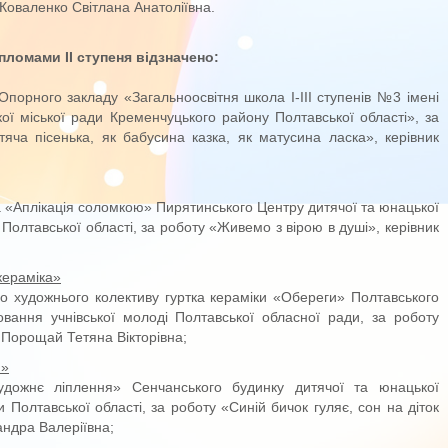
 Коваленко Світлана Анатоліївна.
пломами ІІ ступеня відзначено:
Опорного закладу «Загальноосвітня школа І-ІІІ ступенів №3 імені
ої міської ради Кременчуцького району Полтавської області», за
тяча пісенька, як бабусина казка, як матусина ласка», керівник
ка «Аплікація соломкою» Пирятинського Центру дитячої та юнацької
 Полтавської області, за роботу «Живемо з вірою в душі», керівник
кераміка»
го художнього колективу гуртка кераміки «Обереги» Полтавського
овання учнівської молоді Полтавської обласної ради, за роботу
 Порощай Тетяна Вікторівна;
я»
дожнє ліплення» Сенчанського будинку дитячої та юнацької
и Полтавської області, за роботу «Синій бичок гуляє, сон на діток
андра Валеріївна;