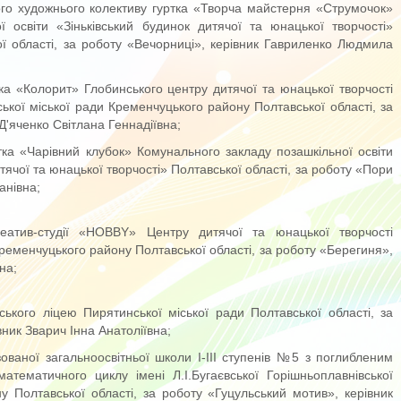
ого художнього колективу гуртка «Творча майстерня «Струмочок»
ї освіти «Зіньківський будинок дитячої та юнацької творчості»
кої області, за роботу «Вечорниці», керівник Гавриленко Людмила
тка «Колорит» Глобинського центру дитячої та юнацької творчості
ської міської ради Кременчуцького району Полтавської області, за
 Д'яченко Світлана Геннадіївна;
ртка «Чарівний клубок» Комунального закладу позашкільної освіти
ячої та юнацької творчості» Полтавської області, за роботу «Пори
анівна;
реатив-студії «HOBBY» Центру дитячої та юнацької творчості
Кременчуцького району Полтавської області, за роботу «Берегиня»,
на;
ького ліцею Пирятинської міської ради Полтавської області, за
вник Зварич Інна Анатоліївна;
зованої загальноосвітньої школи І-ІІІ ступенів №5 з поглибленим
атематичного циклу імені Л.І.Бугаєвської Горішньоплавнівської
у Полтавської області, за роботу «Гуцульський мотив», керівник