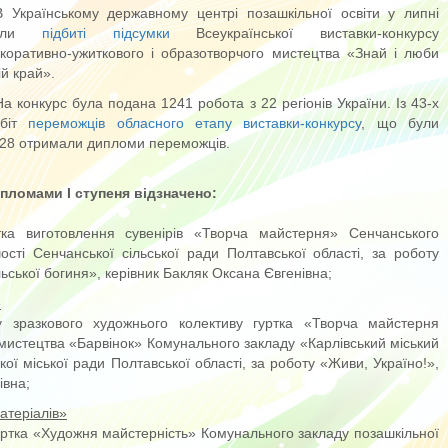
В Українському державному центрі позашкільної освіти у липні
ули
підбиті підсумки
Всеукраїнської виставки-конкурсу
коративно-ужиткового і образотворчого мистецтва «Знай і люби
ій край».
На конкурс була подана 1241 робота з 22 регіонів України. Із 43-х
обіт
переможців обласного етапу виставки-конкурсу
, що були
28 отримали дипломи переможців.
пломами І ступеня відзначено:
тка виготовлення сувенірів «Творча майстерня» Сенчанського
ості Сенчанської сільської ради Полтавської області, за роботу
ьської богиня», керівник Бакляк Оксана Євгенівна;
»
у зразкового художнього колективу гуртка «Творча майстерня
мистецтва «Барвінок» Комунального закладу «Карлівський міський
кої міської ради Полтавської області, за роботу «Живи, Україно!»,
івна;
атеріалів»
гуртка «Художня майстерність» Комунального закладу позашкільної