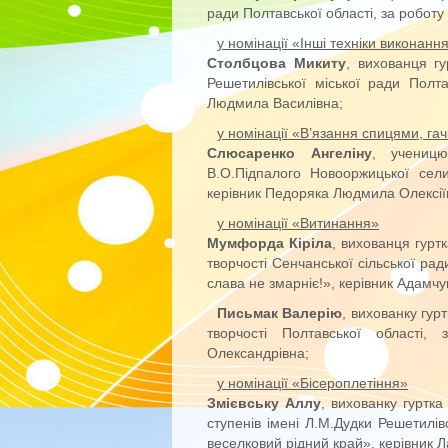
ради Полтавської області, за роботу
у номінації «Інші техніки виконанн
Столбцова Микиту
, вихованця г
Решетилівської міської ради Полт
Людмила Василівна;
у номінації «В’язання спицями, га
Слюсаренко Ангеліну
, ученицю 
В.О.Підпалого Новооржицької сел
керівник Педоряка Людмила Олексії
у номінації «Витинання»
Мумфорда Кіріла
, вихованця гурт
творчості Сенчанської сільської рад
слава не змарніє!», керівник Адамчу
Письмак Валерію
, вихованку гур
творчості Полтавської області,
Олександрівна;
у номінації «Бісероплетіння»
Змієвську Аллу
, вихованку гуртка
ступенів імені Л.М.Дудки Решетилів
веселковий рідний край», керівник Л