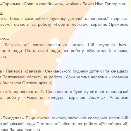
 «Скринька «Совина скарбничка», керівник Бойко Ніна Григорівна;
я»
уртка Веселі саморобки» Будинку дитячої та юнацької творчості
авської області, за роботу «Горить москва», керівник Яременко
чком»
Лазірківської загальноосвітньої школи І-ІІІ ступенів імені
ищної ради Полтавської ради, за роботу «Великодній кошик»,
вна;
ка «Паперові фантазії» Сенчанського будинку дитячої та юнацької
и Полтавської області, за роботу «Доки калина червоніє - козацька
к Анастасія Олександрівна;
тка «Паперові фантазії» Сенчанського будинку дитячої та юнацької
 за роботу «Різдвяна коляда», керівник Адамчук Анастасія
 «Рукоділля» Піщанського закладу загальної середньої освіти І-ІІІ
ської міської ради Полтавської області, за роботу «Різнобарвний,
апко Лариса Іванівна.