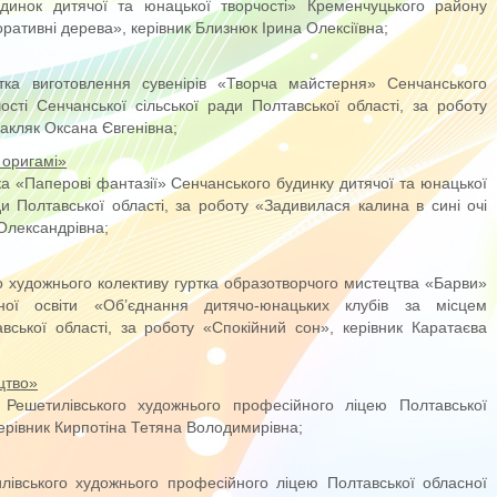
удинок дитячої та юнацької творчості» Кременчуцького району
оративні дерева», керівник Близнюк Ірина Олексіївна;
ртка виготовлення сувенірів «Творча майстерня» Сенчанського
ості Сенчанської сільської ради Полтавської області, за роботу
Бакляк Оксана Євгенівна;
 оригамі»
тка «Паперові фантазії» Сенчанського будинку дитячої та юнацької
ди Полтавської області, за роботу «Задивилася калина в сині очі
 Олександрівна;
го художнього колективу гуртка образотворчого мистецтва «Барви»
ної освіти «Об’єднання дитячо-юнацьких клубів за місцем
ської області, за роботу «Спокійний сон», керівник Каратаєва
ацтво»
 Решетилівського художнього професійного ліцею Полтавської
керівник Кирпотіна Тетяна Володимирівна;
лівського художнього професійного ліцею Полтавської обласної