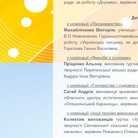
ради, за роботу «Доріжка», керівник
Ди
у номінації «Писанкарство»
Михайліченко Вікторію
, ученицю 
В.О.Нижниченка Горішньоплавнівськ
роботу «Українська писанка, як ди
Горєлова Ганна Василівна;
у номінації «Вироби з соломки»
Пріщенко Альону
, вихованку гурт
творчості Пирятинської міської ради
Кадура Інна Вікторівна;
у номінації «Гончарство і художня 
Сагай Андрія
, вихованця зразково
обласного центру естетичного вих
«Опішнянський баранець», керівник
у номінації «Інші техніки виконанн
Колектив вихованців
гуртка «Ху
творчості Сенчанської сільської рад
наганяє», керівник Романюго Олекс