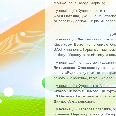
Манько Ілона Володимирівна;
у номінації «Художня вишивка»
Орел Наталію
, ученицю Решетилівс
за роботу «Доріжка», керівник Ковал
Дип
у номінації «Декоративний розпис
Кіслякову Вероніку
, ученицю Опо
В.О.Нижниченка Горішньоплавнівськ
роботу «Україну, вражий сину, я пап
у номінації «Гончарство і художня 
Литвиненко Олександру
, вихова
освіти «Будинок дитячої та юнацько
роботу «Баранець», керівник Чабан 
у номінації «Художнє різьблення п
Сітало Тимофія
, вихованця гурт
І.Л.Олійника Решетилівської місько
Дмитро Олександрович;
у номінації «Паперова пластика, о
Гопанчук Вероніку
, ученицю Віктор