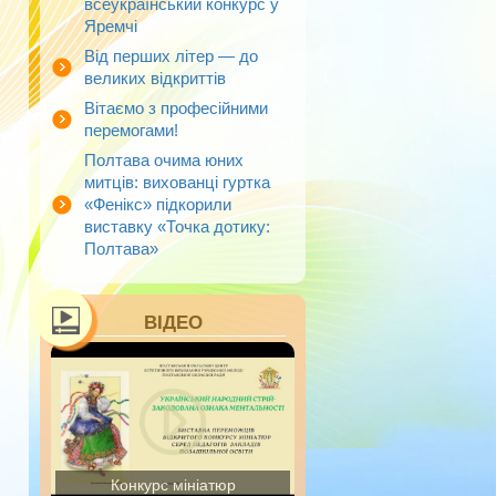
всеукраїнський конкурс у
Яремчі
Від перших літер — до
великих відкриттів
Вітаємо з професійними
перемогами!
Полтава очима юних
митців: вихованці гуртка
«Фенікс» підкорили
виставку «Точка дотику:
Полтава»
ВІДЕО
Конкурс мініатюр