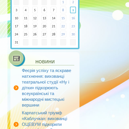
1
2
3
4
5
6
7
8
9
10
11
12
13
14
15
16
17
18
19
20
21
22
23
24
25
26
27
28
29
30
31
НОВИНИ
Феєрія успіху та яскраве
натхнення: вихованці
театральної студії «Ну і
дітки» підкорюють
всеукраїнські та
міжнародні мистецькі
вершини
Карпатський тріумф
«Каблучка»: вихованці
ОЦЕВУМ підкорили